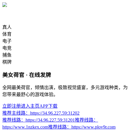
真人
体育
电子
电竞
捕鱼
棋牌
美女荷官 · 在线发牌
全网最美荷官，倾情出演，极致视觉盛宴，多元游戏种类，为
您带来最舒心的游戏体验。
立即注册
进入主页
APP下载
推荐主线路：
https://34.96.227.59:31202
推荐线路：
https://34.96.227.59:31201
推荐线路：
https://www.1nzkex.com
推荐线路：
https://www.plov9r.com