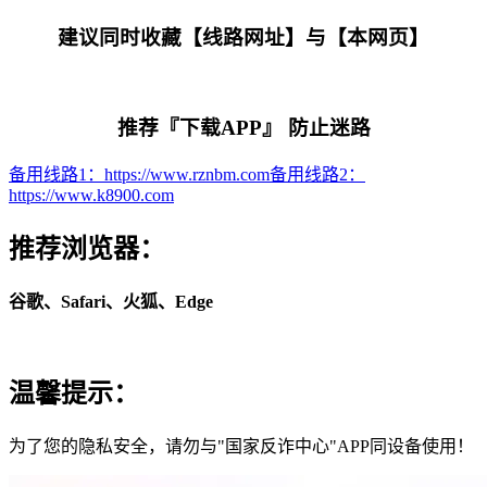
建议同时收藏【线路网址】与【本网页】
推荐『下载APP』 防止迷路
备用线路
1
：
https://www.rznbm.com
备用线路
2
：
https://www.k8900.com
推荐浏览器：
谷歌、Safari、火狐、Edge
温馨提示：
为了您的隐私安全，请勿与"国家反诈中心"APP同设备使用！