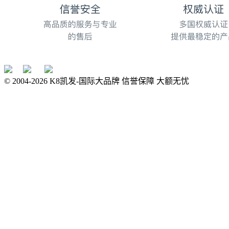
© 2004-
2026
K8凯发-国际大品牌 信誉保障 大额无忧