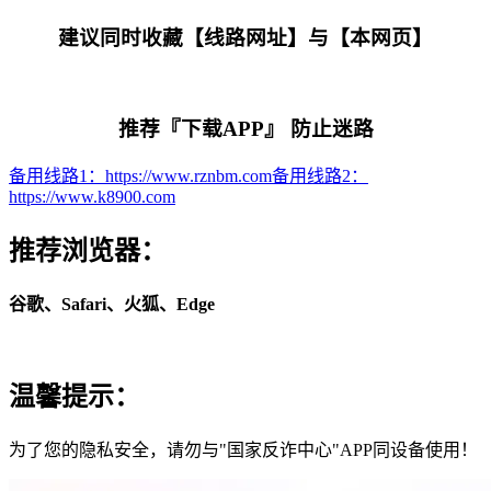
建议同时收藏【线路网址】与【本网页】
推荐『下载APP』 防止迷路
备用线路
1
：
https://www.rznbm.com
备用线路
2
：
https://www.k8900.com
推荐浏览器：
谷歌、Safari、火狐、Edge
温馨提示：
为了您的隐私安全，请勿与"国家反诈中心"APP同设备使用！