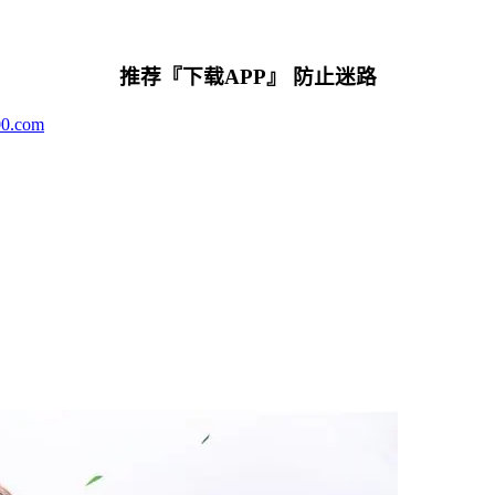
推荐『下载APP』 防止迷路
00.com