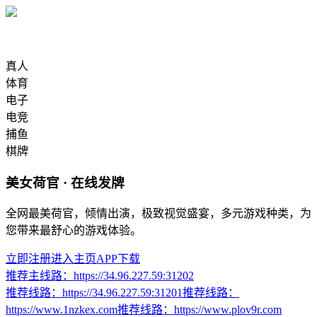
真人
体育
电子
电竞
捕鱼
棋牌
美女荷官 · 在线发牌
全网最美荷官，倾情出演，极致视觉盛宴，多元游戏种类，为
您带来最舒心的游戏体验。
立即注册
进入主页
APP下载
推荐主线路：
https://34.96.227.59:31202
推荐线路：
https://34.96.227.59:31201
推荐线路：
https://www.1nzkex.com
推荐线路：
https://www.plov9r.com